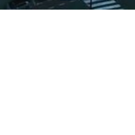
Opdrachtgever
BAM Bouw en Techniek Grote Projecten, Byldis
Architect
Zalmhaven I: Dam & Partners
Zalmhaven II en III: Kaan architecten
Terug naar alle projecten
Zalmhaven Rotterdam