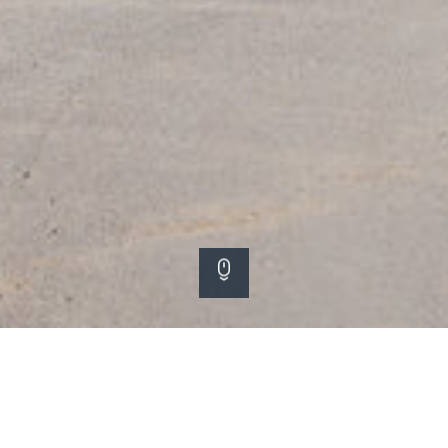
Scroll down
Opdrachtgever
Elisabeth-Tweesteden Ziekenhuis