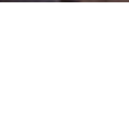
Willen we blijven bouwen
wat we willen bouwen,
dan zullen we toch echt anders moeten gaan bouwen.